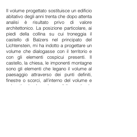
Il volume progettato sostituisce un edificio
abitativo degli anni trenta che dopo attenta
analisi è risultato privo di valore
architettonico. La posizione particolare, ai
piedi della collina su cui troneggia il
castello di Balzers nel principato del
Lichtenstein, mi ha indotto a progettare un
volume che dialogasse con il territorio e
con gli elementi cospicui presenti. Il
castello, la chiesa, le imponenti montagne
sono gli elementi che legano il volume al
paesaggio attraverso dei punti definiti,
finestre o scorci, all’interno del volume e
nel patio da dove è possibile sentire la
presenza di queste forti preesistenze.
L’edificio è composto da due volumi distinti
e uniti da un passaggio vetrato che aiuta a
definire lo spazio del patio. Nel volume a
valle trovano collocazione le stanze che si
aprono verso il patio, nel corpo a monte la
zona giorno, sviluppata su due piani, da
dove, attraverso [...]